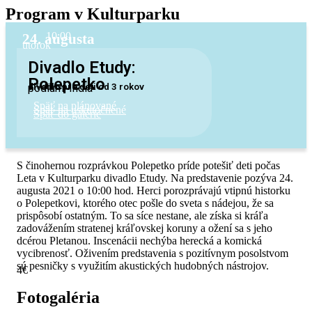
Program v Kulturparku
10:00
24. augusta
utorok
Divadlo Etudy:
Polepetko
divadlo pre deti od 3 rokov
pódium: India
Späť na plánované
Späť na uskutočnené
Späť do galérie
S činohernou rozprávkou Polepetko príde potešiť deti počas
Leta v Kulturparku divadlo Etudy. Na predstavenie pozýva 24.
augusta 2021 o 10:00 hod. Herci porozprávajú vtipnú historku
o Polepetkovi, ktorého otec pošle do sveta s nádejou, že sa
prispôsobí ostatným. To sa síce nestane, ale získa si kráľa
zadovážením stratenej kráľovskej koruny a ožení sa s jeho
dcérou Pletanou. Inscenácii nechýba herecká a komická
vycibrenosť. Oživením predstavenia s pozitívnym posolstvom
sú pesničky s využitím akustických hudobných nástrojov.
4€
Kúpiť lístok
Fotogaléria