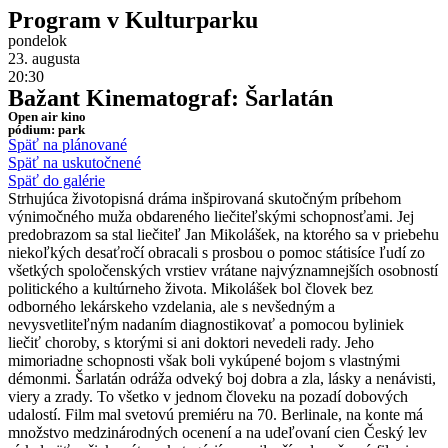
Program v Kulturparku
pondelok
23. augusta
20:30
Bažant Kinematograf: Šarlatán
​Open air kino
pódium: park
Späť na plánované
Späť na uskutočnené
Späť do galérie
Strhujúca životopisná dráma inšpirovaná skutočným príbehom
výnimočného muža obdareného liečiteľskými schopnosťami. Jej
predobrazom sa stal liečiteľ Jan Mikolášek, na ktorého sa v priebehu
niekoľkých desaťročí obracali s prosbou o pomoc státisíce ľudí zo
všetkých spoločenských vrstiev vrátane najvýznamnejších osobností
politického a kultúrneho života. Mikolášek bol človek bez
odborného lekárskeho vzdelania, ale s nevšedným a
nevysvetliteľným nadaním diagnostikovať a pomocou byliniek
liečiť choroby, s ktorými si ani doktori nevedeli rady. Jeho
mimoriadne schopnosti však boli vykúpené bojom s vlastnými
démonmi. Šarlatán odráža odveký boj dobra a zla, lásky a nenávisti,
viery a zrady. To všetko v jednom človeku na pozadí dobových
udalostí. Film mal svetovú premiéru na 70. Berlinale, na konte má
množstvo medzinárodných ocenení a na udeľovaní cien Český lev