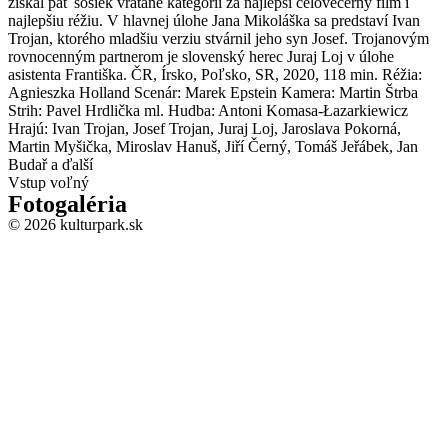
získal päť sošiek vrátane kategórií za najlepší celovečerný film i
najlepšiu réžiu. V hlavnej úlohe Jana Mikoláška sa predstaví Ivan
Trojan, ktorého mladšiu verziu stvárnil jeho syn Josef. Trojanovým
rovnocenným partnerom je slovenský herec Juraj Loj v úlohe
asistenta Františka. ČR, Írsko, Poľsko, SR, 2020, 118 min. Réžia:
Agnieszka Holland Scenár: Marek Epstein Kamera: Martin Štrba
Strih: Pavel Hrdlička ml. Hudba: Antoni Komasa-Łazarkiewicz
Hrajú: Ivan Trojan, Josef Trojan, Juraj Loj, Jaroslava Pokorná,
Martin Myšička, Miroslav Hanuš, Jiří Černý, Tomáš Jeřábek, Jan
Budař a ďalší
Vstup voľný
Fotogaléria
© 2026 kulturpark.sk