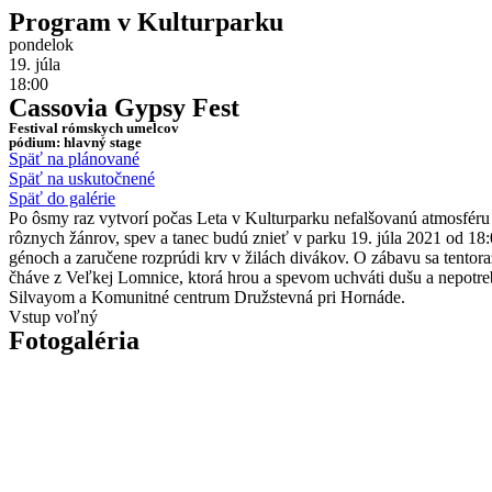
Program v Kulturparku
pondelok
19. júla
18:00
Cassovia Gypsy Fest
Festival rómskych umelcov
pódium: hlavný stage
Späť na plánované
Späť na uskutočnené
Späť do galérie
Po ôsmy raz vytvorí počas Leta v Kulturparku nefalšovanú atmosféru
rôznych žánrov, spev a tanec budú znieť v parku 19. júla 2021 od 18
génoch a zaručene rozprúdi krv v žilách divákov. O zábavu sa ten
čháve z Veľkej Lomnice, ktorá hrou a spevom uchváti dušu a nepotreb
Silvayom a Komunitné centrum Družstevná pri Hornáde.
Vstup voľný
Fotogaléria