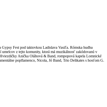
via Gypsy Fest pod taktovkou Ladislava Vasiľa. Rómska hudba
aní umelcov z tejto komunity, ktorá má muzikálnosť zakódovanú v
a – Hviezdičky Anička Oláhová & Band, rompopová kapela Lomnické
rumentálne popflamenco, Nicola, Jó Band, Trio Delikates s hosťom G.