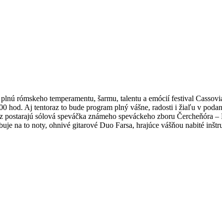
 plnú rómskeho temperamentu, šarmu, talentu a emócií festival Casso
:00 hod. Aj tentoraz to bude program plný vášne, radosti i žiaľu v pod
toraz postarajú sólová speváčka známeho speváckeho zboru Čercheňór
uje na to noty, ohnivé gitarové Duo Farsa, hrajúce vášňou nabité inšt
© 2026 kulturpark.sk