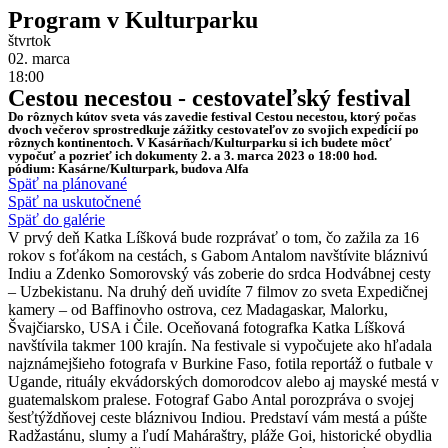
Program v Kulturparku
štvrtok
02. marca
18:00
Cestou necestou - cestovateľský festival
Do rôznych kútov sveta vás zavedie festival Cestou necestou, ktorý počas
dvoch večerov sprostredkuje zážitky cestovateľov zo svojich expedícií po
rôznych kontinentoch. V Kasárňach/Kulturparku si ich budete môcť
vypočuť a pozrieť ich dokumenty 2. a 3. marca 2023 o 18:00 hod.
pódium: Kasárne/Kulturpark, budova Alfa
Späť na plánované
Späť na uskutočnené
Späť do galérie
V prvý deň Katka Líšková bude rozprávať o tom, čo zažila za 16
rokov s foťákom na cestách, s Gabom Antalom navštívite bláznivú
Indiu a Zdenko Somorovský vás zoberie do srdca Hodvábnej cesty
– Uzbekistanu. Na druhý deň uvidíte 7 filmov zo sveta Expedičnej
kamery – od Baffinovho ostrova, cez Madagaskar, Malorku,
Švajčiarsko, USA i Čile. Oceňovaná fotografka Katka Líšková
navštívila takmer 100 krajín. Na festivale si vypočujete ako hľadala
najznámejšieho fotografa v Burkine Faso, fotila reportáž o futbale v
Ugande, rituály ekvádorských domorodcov alebo aj mayské mestá v
guatemalskom pralese. Fotograf Gabo Antal porozpráva o svojej
šesťtýždňovej ceste bláznivou Indiou. Predstaví vám mestá a púšte
Radžastánu, slumy a ľudí Maháraštry, pláže Goi, historické obydlia