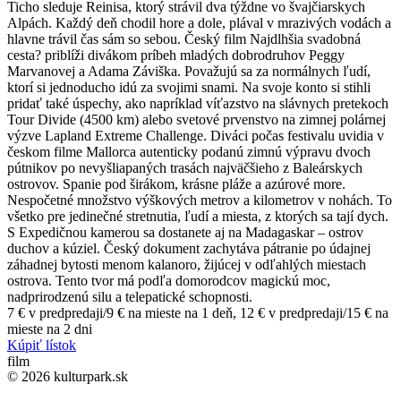
Ticho sleduje Reinisa, ktorý strávil dva týždne vo švajčiarskych
Alpách. Každý deň chodil hore a dole, plával v mrazivých vodách a
hlavne trávil čas sám so sebou. Český film Najdlhšia svadobná
cesta? priblíži divákom príbeh mladých dobrodruhov Peggy
Marvanovej a Adama Záviška. Považujú sa za normálnych ľudí,
ktorí si jednoducho idú za svojimi snami. Na svoje konto si stihli
pridať také úspechy, ako napríklad víťazstvo na slávnych pretekoch
Tour Divide (4500 km) alebo svetové prvenstvo na zimnej polárnej
výzve Lapland Extreme Challenge. Diváci počas festivalu uvidia v
českom filme Mallorca autenticky podanú zimnú výpravu dvoch
pútnikov po nevyšliapaných trasách najväčšieho z Baleárskych
ostrovov. Spanie pod širákom, krásne pláže a azúrové more.
Nespočetné množstvo výškových metrov a kilometrov v nohách. To
všetko pre jedinečné stretnutia, ľudí a miesta, z ktorých sa tají dych.
S Expedičnou kamerou sa dostanete aj na Madagaskar – ostrov
duchov a kúziel. Český dokument zachytáva pátranie po údajnej
záhadnej bytosti menom kalanoro, žijúcej v odľahlých miestach
ostrova. Tento tvor má podľa domorodcov magickú moc,
nadprirodzenú silu a telepatické schopnosti.
7 € v predpredaji/9 € na mieste na 1 deň, 12 € v predpredaji/15 € na
mieste na 2 dni
Kúpiť lístok
film
© 2026 kulturpark.sk