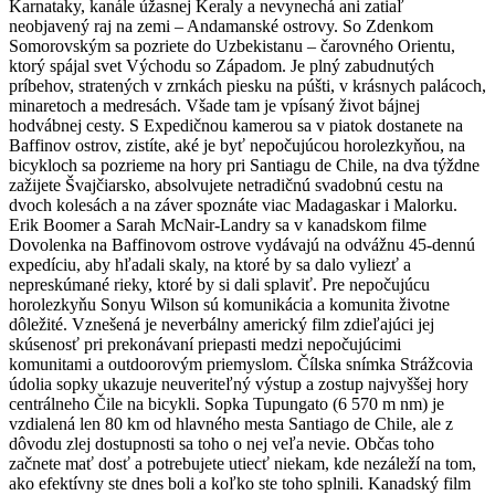
Karnataky, kanále úžasnej Keraly a nevynechá ani zatiaľ
neobjavený raj na zemi – Andamanské ostrovy. So Zdenkom
Somorovským sa pozriete do Uzbekistanu – čarovného Orientu,
ktorý spájal svet Východu so Západom. Je plný zabudnutých
príbehov, stratených v zrnkách piesku na púšti, v krásnych palácoch,
minaretoch a medresách. Všade tam je vpísaný život bájnej
hodvábnej cesty. S Expedičnou kamerou sa v piatok dostanete na
Baffinov ostrov, zistíte, aké je byť nepočujúcou horolezkyňou, na
bicykloch sa pozrieme na hory pri Santiagu de Chile, na dva týždne
zažijete Švajčiarsko, absolvujete netradičnú svadobnú cestu na
dvoch kolesách a na záver spoznáte viac Madagaskar i Malorku.
Erik Boomer a Sarah McNair-Landry sa v kanadskom filme
Dovolenka na Baffinovom ostrove vydávajú na odvážnu 45-dennú
expedíciu, aby hľadali skaly, na ktoré by sa dalo vyliezť a
nepreskúmané rieky, ktoré by si dali splaviť. Pre nepočujúcu
horolezkyňu Sonyu Wilson sú komunikácia a komunita životne
dôležité. Vznešená je neverbálny americký film zdieľajúci jej
skúsenosť pri prekonávaní priepasti medzi nepočujúcimi
komunitami a outdoorovým priemyslom. Čílska snímka Strážcovia
údolia sopky ukazuje neuveriteľný výstup a zostup najvyššej hory
centrálneho Čile na bicykli. Sopka Tupungato (6 570 m nm) je
vzdialená len 80 km od hlavného mesta Santiago de Chile, ale z
dôvodu zlej dostupnosti sa toho o nej veľa nevie. Občas toho
začnete mať dosť a potrebujete utiecť niekam, kde nezáleží na tom,
ako efektívny ste dnes boli a koľko ste toho splnili. Kanadský film