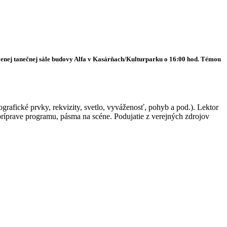
evenej tanečnej sále budovy Alfa v Kasárňach/Kulturparku o 16:00 hod. Témou
rafické prvky, rekvizity, svetlo, vyváženosť, pohyb a pod.). Lektor
príprave programu, pásma na scéne. Podujatie z verejných zdrojov