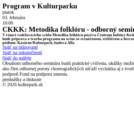
Program v Kulturparku
piatok
03. februára
16:00
CKKK: Metodika folklóru - odborný semi
V rámci vzdelávacieho cyklu Metodika folklóru pozýva Centrum kultúry Košic
bude príprava a tvorba programu na scéne so scenáristom, režišérom a he
pódium: Kasárne/Kulturpark, budova Alfa
Späť na plánované
Späť na uskutočnené
Späť do galérie
Obsahom odborného seminára budú praktické cvičenia, ukážky možností
ako člen odbornej poroty choreografických súťaží vychádza aj z tvor
podporil Fond na podporu umenia.
prednášky a diskusie
© 2026 kulturpark.sk