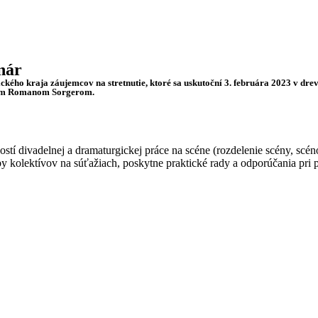
nár
kého kraja záujemcov na stretnutie, ktoré sa uskutoční 3. februára 2023 v dr
rcom Romanom Sorgerom.
 divadelnej a dramaturgickej práce na scéne (rozdelenie scény, scénog
by kolektívov na súťažiach, poskytne praktické rady a odporúčania pri 