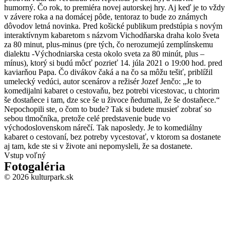
humorný. Čo rok, to premiéra novej autorskej hry. Aj keď je to vždy
v závere roka a na domácej pôde, tentoraz to bude zo známych
dôvodov letná novinka. Pred košické publikum predstúpia s novým
interaktívnym kabaretom s názvom Vichodňarska draha kolo šveta
za 80 minut, plus-minus (pre tých, čo nerozumejú zemplínskemu
dialektu -Východniarska cesta okolo sveta za 80 minút, plus –
mínus), ktorý si budú môcť pozrieť 14. júla 2021 o 19:00 hod. pred
kaviarňou Papa. Čo divákov čaká a na čo sa môžu tešiť, priblížil
umelecký vedúci, autor scenárov a režisér Jozef Jenčo: „Je to
komedijalni kabaret o cestovaňu, bez potrebi vicestovac, u chtorim
še dostaňece i tam, dze sce še u živoce ňedumali, že še dostaňece.“
Nepochopili ste, o čom to bude? Tak si budete musieť zobrať so
sebou tlmočníka, pretože celé predstavenie bude vo
východoslovenskom nárečí. Tak naposledy. Je to komediálny
kabaret o cestovaní, bez potreby vycestovať, v ktorom sa dostanete
aj tam, kde ste si v živote ani nepomysleli, že sa dostanete.
Vstup voľný
Fotogaléria
© 2026 kulturpark.sk