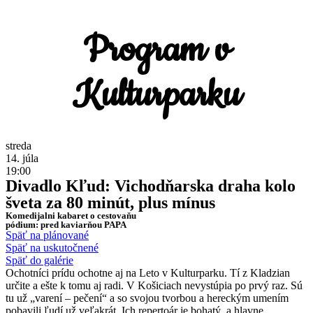
Program v
Kulturparku
streda
14. júla
19:00
Divadlo Kľud: Vichodňarska draha kolo
šveta za 80 minút, plus mínus
Komedijalni kabaret o cestovaňu
pódium: pred kaviarňou PAPA
Späť na plánované
Späť na uskutočnené
Späť do galérie
Ochotníci prídu ochotne aj na Leto v Kulturparku. Tí z Kladzian
určite a ešte k tomu aj radi. V Košiciach nevystúpia po prvý raz. Sú
tu už „varení – pečení“ a so svojou tvorbou a hereckým umením
pobavili ľudí už veľakrát. Ich repertoár je bohatý, a hlavne