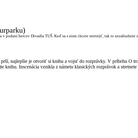
urparku)
 v podaní hercov Divadla TUŠ. Keď sa s nimi chcete stretnúť, tak to nezabudnite 
ší, najlepšie je otvoriť si knihu a vojsť do rozprávky. V príbehu O tr
 knihu. Inscenácia vznikla z námetu klasických rozprávok a stretnete s