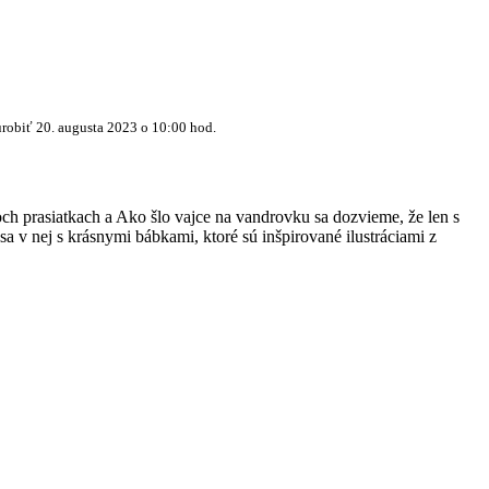
urobiť 20. augusta 2023 o 10:00 hod.
och prasiatkach a Ako šlo vajce na vandrovku sa dozvieme, že len s
a v nej s krásnymi bábkami, ktoré sú inšpirované ilustráciami z