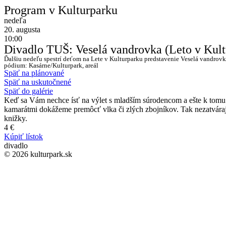
Program v Kulturparku
nedeľa
20. augusta
10:00
Divadlo TUŠ: Veselá vandrovka (Leto v Kult
Ďalšiu nedeľu spestrí deťom na Lete v Kulturparku predstavenie Veselá vandrovka
pódium: Kasárne/Kulturpark, areál
Späť na plánované
Späť na uskutočnené
Späť do galérie
Keď sa Vám nechce ísť na výlet s mladším súrodencom a ešte k tomu pr
kamarátmi dokážeme premôcť vlka či zlých zbojníkov. Tak nezatvárajte
knižky.
4 €
Kúpiť lístok
divadlo
© 2026 kulturpark.sk