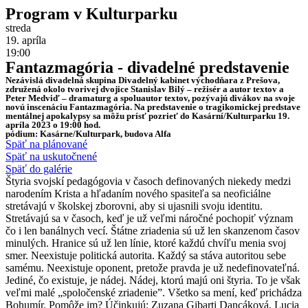
Program v Kulturparku
streda
19. apríla
19:00
Fantazmagória - divadelné predstavenie
Nezávislá divadelná skupina Divadelný kabinet východňara z Prešova,
združená okolo tvorivej dvojice Stanislav Bilý – režisér a autor textov a
Peter Medviď – dramaturg a spoluautor textov, pozývajú divákov na svoje
novú inscenáciu Fantazmagória. Na predstavenie o tragikomickej predstave
mentálnej apokalypsy sa môžu prísť pozrieť do Kasární/Kulturparku 19.
apríla 2023 o 19:00 hod.
pódium: Kasárne/Kulturpark, budova Alfa
Späť na plánované
Späť na uskutočnené
Späť do galérie
Štyria svojskí pedagógovia v časoch definovaných niekedy medzi
narodením Krista a hľadaním nového spasiteľa sa neoficiálne
stretávajú v školskej zborovni, aby si ujasnili svoju identitu.
Stretávajú sa v časoch, keď je už veľmi náročné pochopiť význam
čo i len banálnych vecí. Štátne zriadenia sú už len skanzenom časov
minulých. Hranice sú už len línie, ktoré každú chvíľu menia svoj
smer. Neexistuje politická autorita. Každý sa stáva autoritou sebe
samému. Neexistuje oponent, pretože pravda je už nedefinovateľná.
Jediné, čo existuje, je nádej. Nádej, ktorú majú oni štyria. To je však
veľmi malé „spoločenské zriadenie”. Všetko sa mení, keď prichádza
Bohumír. Pomôže im? Účinkujú: Zuzana Gibarti Dancáková, Lucia