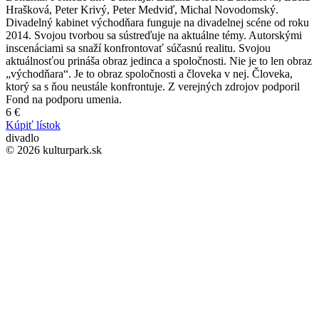
Hrašková, Peter Krivý, Peter Medviď, Michal Novodomský.
Divadelný kabinet východňara funguje na divadelnej scéne od roku
2014. Svojou tvorbou sa sústreďuje na aktuálne témy. Autorskými
inscenáciami sa snaží konfrontovať súčasnú realitu. Svojou
aktuálnosťou prináša obraz jedinca a spoločnosti. Nie je to len obraz
„východňara“. Je to obraz spoločnosti a človeka v nej. Človeka,
ktorý sa s ňou neustále konfrontuje. Z verejných zdrojov podporil
Fond na podporu umenia.
6 €
Kúpiť lístok
divadlo
© 2026 kulturpark.sk