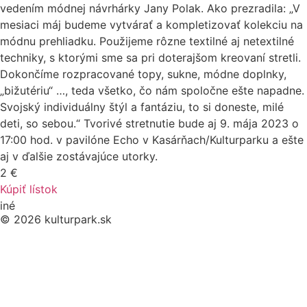
vedením módnej návrhárky Jany Polak. Ako prezradila: „V
mesiaci máj budeme vytvárať a kompletizovať kolekciu na
módnu prehliadku. Použijeme rôzne textilné aj netextilné
techniky, s ktorými sme sa pri doterajšom kreovaní stretli.
Dokončíme rozpracované topy, sukne, módne doplnky,
„bižutériu“ …, teda všetko, čo nám spoločne ešte napadne.
Svojský individuálny štýl a fantáziu, to si doneste, milé
deti, so sebou.“ Tvorivé stretnutie bude aj 9. mája 2023 o
17:00 hod. v pavilóne Echo v Kasárňach/Kulturparku a ešte
aj v ďalšie zostávajúce utorky.
2 €
Kúpiť lístok
iné
© 2026 kulturpark.sk