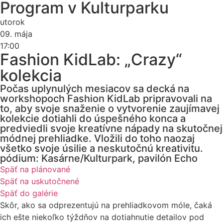
Program v Kulturparku
utorok
09. mája
17:00
Fashion KidLab: „Crazy“
kolekcia
Počas uplynulých mesiacov sa decká na
workshopoch Fashion KidLab pripravovali na
to, aby svoje snaženie o vytvorenie zaujímavej
kolekcie dotiahli do úspešného konca a
predviedli svoje kreatívne nápady na skutočnej
módnej prehliadke. Vložili do toho naozaj
všetko svoje úsilie a neskutočnú kreativitu.
pódium: Kasárne/Kulturpark, pavilón Echo
Späť na plánované
Späť na uskutočnené
Späť do galérie
Skôr, ako sa odprezentujú na prehliadkovom móle, čaká
ich ešte niekoľko týždňov na dotiahnutie detailov pod