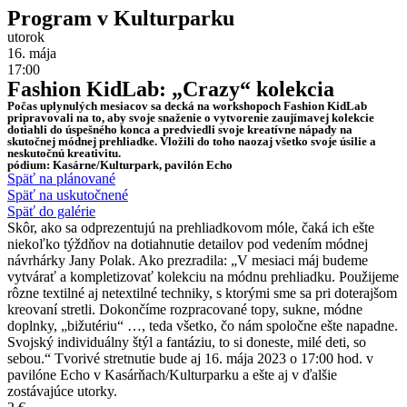
Program v Kulturparku
utorok
16. mája
17:00
Fashion KidLab: „Crazy“ kolekcia
Počas uplynulých mesiacov sa decká na workshopoch Fashion KidLab
pripravovali na to, aby svoje snaženie o vytvorenie zaujímavej kolekcie
dotiahli do úspešného konca a predviedli svoje kreatívne nápady na
skutočnej módnej prehliadke. Vložili do toho naozaj všetko svoje úsilie a
neskutočnú kreativitu.
pódium: Kasárne/Kulturpark, pavilón Echo
Späť na plánované
Späť na uskutočnené
Späť do galérie
Skôr, ako sa odprezentujú na prehliadkovom móle, čaká ich ešte
niekoľko týždňov na dotiahnutie detailov pod vedením módnej
návrhárky Jany Polak. Ako prezradila: „V mesiaci máj budeme
vytvárať a kompletizovať kolekciu na módnu prehliadku. Použijeme
rôzne textilné aj netextilné techniky, s ktorými sme sa pri doterajšom
kreovaní stretli. Dokončíme rozpracované topy, sukne, módne
doplnky, „bižutériu“ …, teda všetko, čo nám spoločne ešte napadne.
Svojský individuálny štýl a fantáziu, to si doneste, milé deti, so
sebou.“ Tvorivé stretnutie bude aj 16. mája 2023 o 17:00 hod. v
pavilóne Echo v Kasárňach/Kulturparku a ešte aj v ďalšie
zostávajúce utorky.