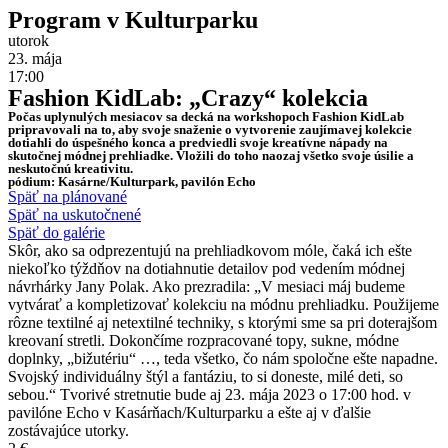
Program v Kulturparku
utorok
23. mája
17:00
Fashion KidLab: „Crazy“ kolekcia
Počas uplynulých mesiacov sa decká na workshopoch Fashion KidLab
pripravovali na to, aby svoje snaženie o vytvorenie zaujímavej kolekcie
dotiahli do úspešného konca a predviedli svoje kreatívne nápady na
skutočnej módnej prehliadke. Vložili do toho naozaj všetko svoje úsilie a
neskutočnú kreativitu.
pódium: Kasárne/Kulturpark, pavilón Echo
Späť na plánované
Späť na uskutočnené
Späť do galérie
Skôr, ako sa odprezentujú na prehliadkovom móle, čaká ich ešte
niekoľko týždňov na dotiahnutie detailov pod vedením módnej
návrhárky Jany Polak. Ako prezradila: „V mesiaci máj budeme
vytvárať a kompletizovať kolekciu na módnu prehliadku. Použijeme
rôzne textilné aj netextilné techniky, s ktorými sme sa pri doterajšom
kreovaní stretli. Dokončíme rozpracované topy, sukne, módne
doplnky, „bižutériu“ …, teda všetko, čo nám spoločne ešte napadne.
Svojský individuálny štýl a fantáziu, to si doneste, milé deti, so
sebou.“ Tvorivé stretnutie bude aj 23. mája 2023 o 17:00 hod. v
pavilóne Echo v Kasárňach/Kulturparku a ešte aj v ďalšie
zostávajúce utorky.