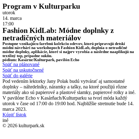
Program v Kulturparku
utorok
14. marca
17:00
Fashion KidLab: Módne doplnky z
netradičných materiálov
Postupne vznikajúcu farebnú kolekciu odevov, ktorú pripravujú detskí
módni návrhári na workshopoch Fashion KidLab, doplnia o netradičné
módne doplnky, aplikácie, ktoré si najprv vyrobia a následne naaplikujú na
textilný top, prípadne sukňu.
pódium: Kasárne/Kulturpark, pavilón Echo
Späť na plánované
Späť na uskutočnené
Späť do galérie
Pod vedením lektorky Jany Polak budú vytvárať aj samostatné
doplnky – náhrdelníky, náramky a tašky, na ktoré použijú rôzne
materiály ako sú papierové a plastové slamky, papierové rolky a iné.
V pavilóne Echo v Kasárňach/Kulturparku sa tvorí móda každý
utorok v čase od 17:00 do 19:00 hod. Najbližšie stretnutie bude 14.
marca 2023.
Kúpiť lístok
iné
© 2026 kulturpark.sk