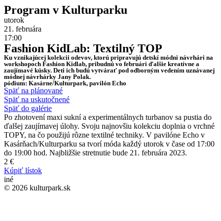
Program v Kulturparku
utorok
21. februára
17:00
Fashion KidLab: Textilný TOP
Ku vznikajúcej kolekcii odevov, ktorú pripravujú detskí módni návrhári na
workshopoch Fashion Kidlab, pribudnú vo februári ďalšie kreatívne a
zaujímavé kúsky. Deti ich budú vytvárať pod odborným vedením uznávanej
módnej návrhárky Jany Polak.
pódium: Kasárne/Kulturpark, pavilón Echo
Späť na plánované
Späť na uskutočnené
Späť do galérie
Po zhotovení maxi sukní a experimentálnych turbanov sa pustia do
ďalšej zaujímavej úlohy. Svoju najnovšiu kolekciu doplnia o vrchné
TOPY, na čo použijú rôzne textilné techniky. V pavilóne Echo v
Kasárňach/Kulturparku sa tvorí móda každý utorok v čase od 17:00
do 19:00 hod. Najbližšie stretnutie bude 21. februára 2023.
2 €
Kúpiť lístok
iné
© 2026 kulturpark.sk