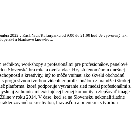
novembra 2022 v Kasárňach/Kulturparku od 9:00 do 21:00 hod. Je vytvorený tak,
eloperské a biznisové know-how.
ch rečníkov, workshopy s profesionálmi pre profesionálov, panelové
e cien Slovenská hra roka a oveľa viac. Hry sú fenoménom dnešnej
schopností a kreativity, iný to môže vnímať ako skvelú obchodnú
 s progresívnou tvorbou videohier profesionálom z brandže i širokej
ž platforma, ktorá podporuje vytváranie sietí medzi profesionálmi z
slu aj za hranicami existujúcej hernej komunity a zlepšovať image
iline v roku 2014. V čase, keď sa na Slovensku nekonali žiadne
rakterizovaného kreativitou, hravosťou a prienikmi s tvorbou