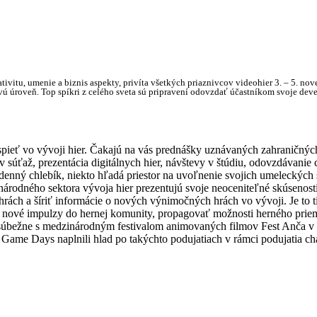
ativitu, umenie a biznis aspekty, privíta všetkých priaznivcov videohier 3. – 5. 
vú úroveň. Top spíkri z celého sveta sú pripravení odovzdať účastníkom svoje dev
cu uspieť vo vývoji hier. Čakajú na vás prednášky uznávaných zahraničný
v súťaž, prezentácia digitálnych hier, návštevy v štúdiu, odovzdávani
enný chlebík, niekto hľadá priestor na uvoľnenie svojich umeleckých 
národného sektora vývoja hier prezentujú svoje neoceniteľné skúsenosti
ách a šíriť informácie o nových výnimočných hrách vo vývoji. Je to tie
ť nové impulzy do hernej komunity, propagovať možnosti herného priemy
úbežne s medzinárodným festivalom animovaných filmov Fest Anča v Ž
Game Days naplnili hlad po takýchto podujatiach v rámci podujatia cha