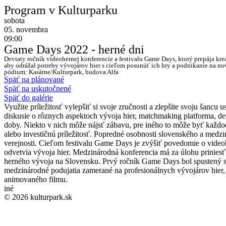
Program v Kulturparku
sobota
05. novembra
09:00
Game Days 2022 - herné dni
Deviaty ročník videohernej konferencie a festivalu Game Days, ktorý prepája kre
aby odrážal potreby vývojárov hier s cieľom posunúť ich hry a podnikanie na no
pódium: Kasárne/Kulturpark, budova Alfa
Späť na plánované
Späť na uskutočnené
Späť do galérie
Využite príležitosť vylepšiť si svoje zručnosti a zlepšite svoju šan
diskusie o rôznych aspektoch vývoja hier, matchmaking platforma, de
doby. Niekto v nich môže nájsť zábavu, pre iného to môže byť každod
alebo investičnú príležitosť. Popredné osobnosti slovenského a medzi
verejnosti. Cieľom festivalu Game Days je zvýšiť povedomie o videohr
odvetvia vývoja hier. Medzinárodná konferencia má za úlohu prinies
herného vývoja na Slovensku. Prvý ročník Game Days bol spustený s
medzinárodné podujatia zamerané na profesionálnych vývojárov hier, 
animovaného filmu.
iné
© 2026 kulturpark.sk