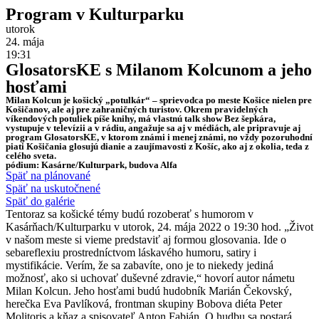
Program v Kulturparku
utorok
24. mája
19:31
GlosatorsKE s Milanom Kolcunom a jeho
hosťami
Milan Kolcun je košický „potulkár“ – sprievodca po meste Košice nielen pre
Košičanov, ale aj pre zahraničných turistov. Okrem pravidelných
víkendových potuliek píše knihy, má vlastnú talk show Bez šepkára,
vystupuje v televízii a v rádiu, angažuje sa aj v médiách, ale pripravuje aj
program GlosatorsKE, v ktorom známi i menej známi, no vždy pozoruhodní
piati Košičania glosujú dianie a zaujímavosti z Košíc, ako aj z okolia, teda z
celého sveta.
pódium: Kasárne/Kulturpark, budova Alfa
Späť na plánované
Späť na uskutočnené
Späť do galérie
Tentoraz sa košické témy budú rozoberať s humorom v
Kasárňach/Kulturparku v utorok, 24. mája 2022 o 19:30 hod. „Život
v našom meste si vieme predstaviť aj formou glosovania. Ide o
sebareflexiu prostredníctvom láskavého humoru, satiry i
mystifikácie. Verím, že sa zabavíte, ono je to niekedy jediná
možnosť, ako si uchovať duševné zdravie,“ hovorí autor námetu
Milan Kolcun. Jeho hosťami budú hudobník Marián Čekovský,
herečka Eva Pavlíková, frontman skupiny Bobova diéta Peter
Molitoris a kňaz a spisovateľ Anton Fabián. O hudbu sa postará