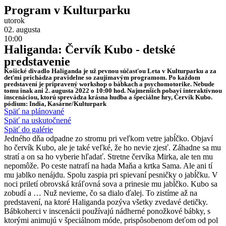
Program v Kulturparku
utorok
02. augusta
10:00
Haliganda: Červík Kubo - detské
predstavenie
Košické divadlo Haliganda je už pevnou súčasťou Leta v Kulturparku a za
deťmi prichádza pravidelne so zaujímavým programom. Po každom
predstavení je pripravený workshop o bábkach a psychomotorike. Nebude
tomu inak ani 2. augusta 2022 o 10:00 hod. Najmenších pobaví interaktívnou
inscenáciou, ktorú sprevádza krásna hudba a špeciálne hry, Červík Kubo.
pódium: India, Kasárne/Kulturpark
Späť na plánované
Späť na uskutočnené
Späť do galérie
Jedného dňa odpadne zo stromu pri veľkom vetre jabĺčko. Objaví
ho červík Kubo, ale je také veľké, že ho nevie zjesť. Záhadne sa mu
stratí a on sa ho vyberie hľadať. Stretne červíka Mirka, ale ten mu
nepomôže. Po ceste natrafí na hada Maňa a krtka Sama. Ale ani tí
mu jablko nenájdu. Spolu zaspia pri spievaní pesničky o jabĺčku. V
noci priletí obrovská kráľovná sova a prinesie mu jabĺčko. Kubo sa
zobudí a … Nuž nevieme, čo sa dialo ďalej. To zistíme až na
predstavení, na ktoré Haliganda pozýva všetky zvedavé detičky.
Bábkoherci v inscenácii používajú nádherné ponožkové bábky, s
ktorými animujú v špeciálnom móde, prispôsobenom deťom od pol