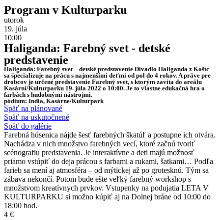
Program v Kulturparku
utorok
19. júla
10:00
Haliganda: Farebný svet - detské
predstavenie
Haliganda: Farebný svet – detské predstavenie Divadlo Haliganda z Košíc
sa špecializuje na prácu s najmenšími deťmi od pol do 4 rokov. A práve pre
drobcov je určené predstavenie Farebný svet, s ktorým zavíta do areálu
Kasární/Kulturparku 19. júla 2022 o 10:00. Je to vlastne edukačná hra o
farbách s hudobnými nástrojmi.
pódium: India, Kasárne/Kulturpark
Späť na plánované
Späť na uskutočnené
Späť do galérie
Farebná húsenica nájde šesť farebných škatúľ a postupne ich otvára.
Nachádza v nich množstvo farebných vecí, ktoré začnú tvoriť
scénografiu predstavenia. Je interaktívne a deti majú možnosť
priamo vstúpiť do deja prácou s farbami a rukami, šatkami… Podľa
farieb sa mení aj atmosféra – od mýtickej až po grotesknú. Tým sa
zábava nekončí. Potom bude ešte veľký farebný workshop s
množstvom kreatívnych prvkov. Vstupenky na podujatia LETA V
KULTURPARKU si možno kúpiť aj na Dolnej bráne od 10:00 do
18:00 hod.
4 €