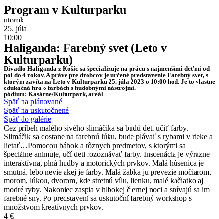
Program v Kulturparku
utorok
25. júla
10:00
Haliganda: Farebný svet (Leto v
Kulturparku)
Divadlo Haliganda z Košíc sa špecializuje na prácu s najmenšími deťmi od
pol do 4 rokov. A práve pre drobcov je určené predstavenie Farebný svet, s
ktorým zavíta na Leto v Kulturparku 25. júla 2023 o 10:00 hod. Je to vlastne
edukačná hra o farbách s hudobnými nástrojmi.
pódium: Kasárne/Kulturpark, areál
Späť na plánované
Späť na uskutočnené
Späť do galérie
Cez príbeh malého sivého slimáčika sa budú deti učiť farby.
Slimáčik sa dostane na farebnú lúku, bude plávať s rybami v rieke a
lietať…Pomocou bábok a rôznych predmetov, s ktorými sa
špeciálne animuje, učí deti rozoznávať farby. Inscenácia je výrazne
interaktívna, plná hudby a motorických prvkov. Malá húsenica je
smutná, lebo nevie akej je farby. Malá žabka ju prevezie močiarom,
morom, lúkou, dvorom, kde stretnú vílu, lienku, malé kačiatko aj
modré ryby. Nakoniec zaspia v hlbokej čiernej noci a snívajú sa im
farebné sny. Po predstavení sa uskutoční farebný workshop s
množstvom kreatívnych prvkov.
4 €