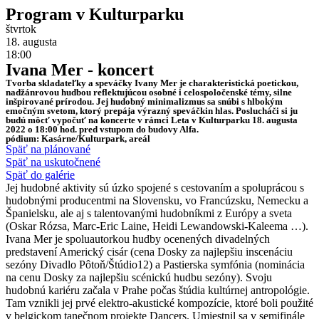
Program v Kulturparku
štvrtok
18. augusta
18:00
Ivana Mer - koncert
Tvorba skladateľky a speváčky Ivany Mer je charakteristická poetickou,
nadžánrovou hudbou reflektujúcou osobné i celospoločenské témy, silne
inšpirované prírodou. Jej hudobný minimalizmus sa snúbi s hlbokým
emočným svetom, ktorý prepája výrazný speváčkin hlas. Poslucháči si ju
budú môcť vypočuť na koncerte v rámci Leta v Kulturparku 18. augusta
2022 o 18:00 hod. pred vstupom do budovy Alfa.
pódium: Kasárne/Kulturpark, areál
Späť na plánované
Späť na uskutočnené
Späť do galérie
Jej hudobné aktivity sú úzko spojené s cestovaním a spoluprácou s
hudobnými producentmi na Slovensku, vo Francúzsku, Nemecku a
Španielsku, ale aj s talentovanými hudobníkmi z Európy a sveta
(Oskar Rózsa, Marc-Eric Laine, Heidi Lewandowski-Kaleema …).
Ivana Mer je spoluautorkou hudby ocenených divadelných
predstavení Americký cisár (cena Dosky za najlepšiu inscenáciu
sezóny Divadlo Pôtoň/Štúdio12) a Pastierska symfónia (nominácia
na cenu Dosky za najlepšiu scénickú hudbu sezóny). Svoju
hudobnú kariéru začala v Prahe počas štúdia kultúrnej antropológie.
Tam vznikli jej prvé elektro-akustické kompozície, ktoré boli použité
v belgickom tanečnom projekte Dancers. Umiestnil sa v semifinále