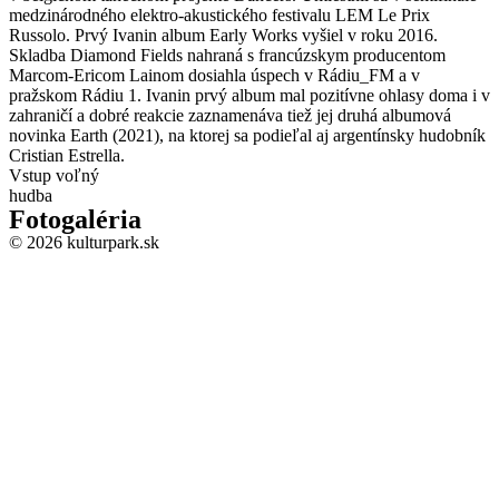
medzinárodného elektro-akustického festivalu LEM Le Prix
Russolo. Prvý Ivanin album Early Works vyšiel v roku 2016.
Skladba Diamond Fields nahraná s francúzskym producentom
Marcom-Ericom Lainom dosiahla úspech v Rádiu_FM a v
pražskom Rádiu 1. Ivanin prvý album mal pozitívne ohlasy doma i v
zahraničí a dobré reakcie zaznamenáva tiež jej druhá albumová
novinka Earth (2021), na ktorej sa podieľal aj argentínsky hudobník
Cristian Estrella.
Vstup voľný
hudba
Fotogaléria
© 2026 kulturpark.sk