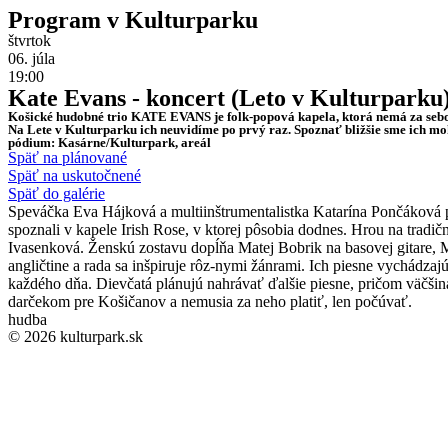
Program v Kulturparku
štvrtok
06. júla
19:00
Kate Evans - koncert (Leto v Kulturparku
Košické hudobné trio KATE EVANS je folk-popová kapela, ktorá nemá za sebou
Na Lete v Kulturparku ich neuvidíme po prvý raz. Spoznať bližšie sme ich mohl
pódium: Kasárne/Kulturpark, areál
Späť na plánované
Späť na uskutočnené
Späť do galérie
Speváčka Eva Hájková a multiinštrumentalistka Katarína Pončáková pô
spoznali v kapele Irish Rose, v ktorej pôsobia dodnes. Hrou na tradič
Ivasenková. Ženskú zostavu dopĺňa Matej Bobrik na basovej gitare, Ma
angličtine a rada sa inšpiruje rôz-nymi žánrami. Ich piesne vychádzajú
každého dňa. Dievčatá plánujú nahrávať ďalšie piesne, pričom väčšina
darčekom pre Košičanov a nemusia za neho platiť, len počúvať.
hudba
© 2026 kulturpark.sk