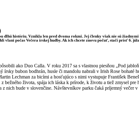
)
 dlhú históriu. Vznikla len pred dvoma rokmi. Jej členky však nie sú žiadny
i vlani počas Večera írskej hudby. Ak ich chcete znovu počuť, stačí prísť 6. júl
sobili ako Duo Calla. V roku 2017 sa s vlastnou piesňou „Pod jabloňou
ný írsky bubon bodhrán, husle či mandolu nabrali v Irish Rose bohaté h
rtin Lechman za bicími a hosťujúco s nimi vystupuje František Beneš (c
 z bežného života, spája ich láska k prírode, k životu a tiež zmysel pr
 z nich bude v slovenčine. Návštevníkov parku čaká príjemný večer v kr