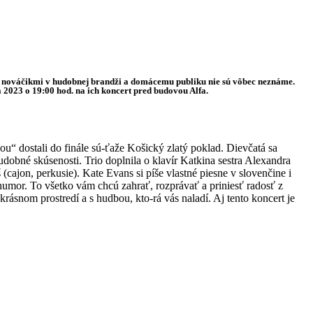
mi nováčikmi v hudobnej brandži a domácemu publiku nie sú vôbec neznáme.
a 2023 o 19:00 hod. na ich koncert pred budovou Alfa.
“ dostali do finále sú-ťaže Košický zlatý poklad. Dievčatá sa
udobné skúsenosti. Trio doplnila o klavír Katkina sestra Alexandra
ajon, perkusie). Kate Evans si píše vlastné piesne v slovenčine i
e humor. To všetko vám chcú zahrať, rozprávať a priniesť radosť z
ásnom prostredí a s hudbou, kto-rá vás naladí. Aj tento koncert je