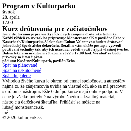
Program v Kulturparku
štvrtok
28. apríla
17:00
Kurz drôtovania pre začiatočníkov
Kurz drôtovania je pre všetkých, ktorých zaujíma drotárska technika.
Každý týždeň vo štvrtok ho pripravuje Monsterance SK v pavilóne Echo v
Kasárňach/Kulturparku. S lektorkou Ľubou Valentovou budete drôtovať
jednoduchý šperk alebo dekoráciu. Detailne vám ukáže postup a vysvetlí
používané techniky tak, aby ich účastníci vedeli využiť aj pri vlastnej tvorbe.
Ďalšia lekcia sa uskutoční 28. apríla 2022 o 17:00 hod. Vyrábať sa budú
prívesky so šitou čipkou.
pódium: Kasárne/Kulturpark, pavilón Echo
Späť na plánované
Späť na uskutočnené
Späť do galérie
Výhodou živého kurzu je okrem príjemnej spoločnosti a atmosféry
najmä to, že záujemcovia uvidia na vlastné oči, ako sa má pracovať
s drôtom a nástrojmi. Ešte 6 dní po kurze majú online podporu. V
cene je všetko potrebné na výrobu šperku – kvalitný materiál,
nástroje a darčeková škatuľka. Prihlásiť sa môžete na
luba@monsterance.sk.
iné
© 2026 kulturpark.sk