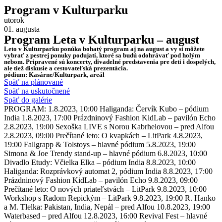
Program v Kulturparku
utorok
01. augusta
Program Leta v Kulturparku – august
Leto v Kulturparku ponúka bohatý program aj na august a vy si môžete
vybrať z pestrej ponuky podujatí, ktoré sa budú odohrávať pod holým
nebom. Pripravené sú koncerty, divadelné predstavenia pre deti i dospelých,
ale tiež diskusie a cestovateľská prezentácia.
pódium: Kasárne/Kulturpark, areál
Späť na plánované
Späť na uskutočnené
Späť do galérie
PROGRAM: 1.8.2023, 10:00 Haliganda: Červík Kubo – pódium
India 1.8.2023, 17:00 Prázdninový Fashion KidLab – pavilón Echo
2.8.2023, 19:00 Sexoška LIVE s Norou Kabrhelovou – pred Alfou
2.8.2023, 09:00 Prečítané leto: O kvapkách – LitPark 4.8.2023,
19:00 Fallgrapp & Tolstoys – hlavné pódium 5.8.2023, 19:00
Simona & Joe Trendy stand-up – hlavné pódium 6.8.2023, 10:00
Divadlo Etudy: Včielka Elka – pódium India 8.8.2023, 10:00
Haliganda: Rozprávkový automat 2, pódium India 8.8.2023, 17:00
Prázdninový Fashion KidLab – pavilón Echo 9.8.2023, 09:00
Prečítané leto: O nových priateľstvách – LitPark 9.8.2023, 10:00
Workshop s Radom Repickým – LitPark 9.8.2023, 19:00 R. Hanko
a M. Tlelka: Pakistan, India, Nepál – pred Alfou 10.8.2023, 19:00
Waterbased – pred Alfou 12.8.2023, 16:00 Revival Fest – hlavné