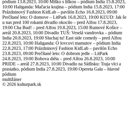
pódium 13.8.2023, 10:00 Miško s líškou – pódium India 15.8.2023,
10:00 Haliganda: Mačacia krajina – pódium India 15.8.2023, 17:00
Prázdninový Fashion KidLab – pavilón Echo 16.8.2023, 09:00
Prečítané leto: O domove – LitPark 16.8.2023, 19:00 KĽUD: Jak še
u nas pred 100 rokami divadlo okocilo – pred Alfou 17.8.2023,
19:00 Cha Bud! – pred Alfou 19.8.2023, 15:00 Rumové Košice –
areál 20.8.2023, 10:00 Divadlo TUŠ: Veselá vandrovka – pódium
India 20.8.2023, 19:00 Sluchaj tu! East side comedy – pred Alfou
22.8.2023, 10:00 Haliganda: O lovcovi mamutov – pódium India
22.8.2023, 17:00 Prázdninový Fashion KidLab – pavilón Echo
23.8.2023, 09:00 Prečítané leto: O dobrom jedle – LitPark
24.8.2023, 19:00 Bobova diéta – pred Alfou 26.8.2023, 10:00
PRIDE – areál 27.8.2023, 10:00 Divadlo na Sídlisku: Traja vlci a
prasiatko, pódium India 27.8.2023, 19:00 Opereta Gala – hlavné
pódium
multižáner
© 2026 kulturpark.sk