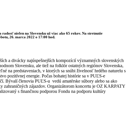
adosť nielen na Slovensku už viac ako 65 rokov. Na stretnutie
obotu, 26. marca 2022 o 17:00 hod.
jších a divácky najúspešnejších kompozícií významných slovenských
hodnom Slovensku, ale tiež na folklór ostatných regiónov Slovenska,
ľné na predstaveniach, v ktorých sa snúbi živelnosť hrdého naturelu s
vo pozitívnej energie. Počas bohatej histórie sa v PUĽS-e
ničí. Bývalí členovia PUĽS-u vedú amatérske súbory alebo sa ako
iatky zahraničných zájazdov. Organizátorom koncertu je OZ KARPATY
ealizovaný s finančnou podporou Fondu na podporu kultúry