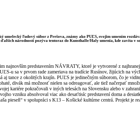
ký umelecký ľudový súbor z Prešova, známy ako PUĽS, svojim umením rozdáva r
 ďalších národností pozýva tentoraz do Kunsthalle/Haly umenia, kde zavíta v s
ojim najnovším predstavením NÁVRATY, ktoré je vytvorené z najhrane
UĽS-u sa v prvom rade zameriava na tradície Rusínov, žijúcich na výc
aj tance z okolitých krajín. PUĽS je jedinečným súborom, čo je vidite
até, divák má možnosť nielen sa odreagovať, ale tiež načerpať množst
vojej kariére pokračovali v iných telesách na Slovensku alebo v zahra
vojho vzniku absolvoval viac ako desaťtisíc predstavení doma a des
a pieseň“ v spolupráci s K13 – Košické kultúrne centrá. Projekt je r