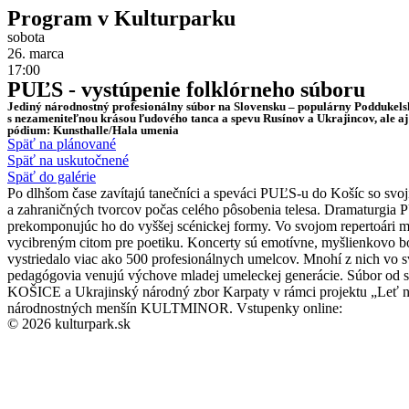
Program v Kulturparku
sobota
26. marca
17:00
PUĽS - vystúpenie folklórneho súboru
Jediný národnostný profesionálny súbor na Slovensku – populárny Poddukels
s nezameniteľnou krásou ľudového tanca a spevu Rusínov a Ukrajincov, ale aj
pódium: Kunsthalle/Hala umenia
Späť na plánované
Späť na uskutočnené
Späť do galérie
Po dlhšom čase zavítajú tanečníci a speváci PUĽS-u do Košíc so sv
a zahraničných tvorcov počas celého pôsobenia telesa. Dramaturgia P
prekomponujúc ho do vyššej scénickej formy. Vo svojom repertoári má 
vycibreným citom pre poetiku. Koncerty sú emotívne, myšlienkovo boh
vystriedalo viac ako 500 profesionálnych umelcov. Mnohí z nich vo s
pedagógovia venujú výchove mladej umeleckej generácie. Súbor od s
KOŠICE a Ukrajinský národný zbor Karpaty v rámci projektu „Leť naš
národnostných menšín KULTMINOR. Vstupenky online:
© 2026 kulturpark.sk