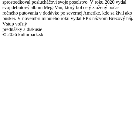
sprostredkoval poslucháčovi svoje posolstvo. V roku 2020 vydal
svoj debutový album MegaVan, ktorý bol celý zložený počas
ročného putovania v dodávke po severnej Amerike, kde sa živil ako
busker. V novembri minulého roku vydal EP s názvom Brezový háj.
Vstup voľný
prednášky a diskusie
© 2026 kulturpark.sk