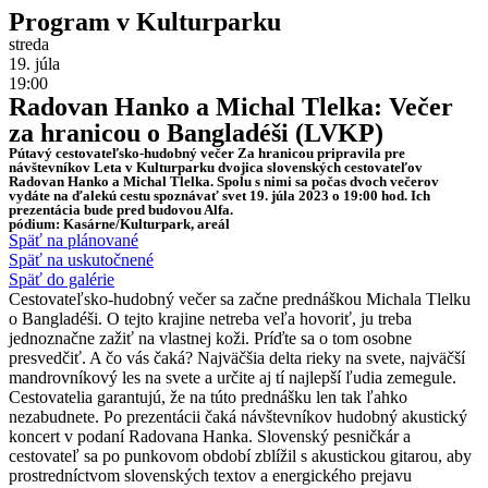
Program v Kulturparku
streda
19. júla
19:00
Radovan Hanko a Michal Tlelka: Večer
za hranicou o Bangladéši (LVKP)
Pútavý cestovateľsko-hudobný večer Za hranicou pripravila pre
návštevníkov Leta v Kulturparku dvojica slovenských cestovateľov
Radovan Hanko a Michal Tlelka. Spolu s nimi sa počas dvoch večerov
vydáte na ďalekú cestu spoznávať svet 19. júla 2023 o 19:00 hod. Ich
prezentácia bude pred budovou Alfa.
pódium: Kasárne/Kulturpark, areál
Späť na plánované
Späť na uskutočnené
Späť do galérie
Cestovateľsko-hudobný večer sa začne prednáškou Michala Tlelku
o Bangladéši. O tejto krajine netreba veľa hovoriť, ju treba
jednoznačne zažiť na vlastnej koži. Príďte sa o tom osobne
presvedčiť. A čo vás čaká? Najväčšia delta rieky na svete, najväčší
mandrovníkový les na svete a určite aj tí najlepší ľudia zemegule.
Cestovatelia garantujú, že na túto prednášku len tak ľahko
nezabudnete. Po prezentácii čaká návštevníkov hudobný akustický
koncert v podaní Radovana Hanka. Slovenský pesničkár a
cestovateľ sa po punkovom období zblížil s akustickou gitarou, aby
prostredníctvom slovenských textov a energického prejavu