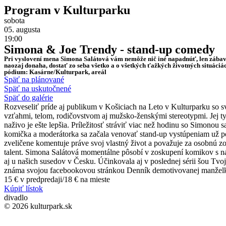
Program v Kulturparku
sobota
05. augusta
19:00
Simona & Joe Trendy - stand-up comedy
Pri vyslovení mena Simona Salátová vám nemôže nič iné napadnúť, len zábava.
naozaj donaha, dostať zo seba všetko a o všetkých ťažkých životných situáci
pódium: Kasárne/Kulturpark, areál
Späť na plánované
Späť na uskutočnené
Späť do galérie
Rozveseliť príde aj publikum v Košiciach na Leto v Kulturparku so s
vzťahmi, telom, rodičovstvom aj mužsko-ženskými stereotypmi. Jej typ
naživo je ešte lepšia. Príležitosť stráviť viac než hodinu so Simon
komička a moderátorka sa začala venovať stand-up vystúpeniam už p
zveličene komentuje práve svoj vlastný život a považuje za osobnú z
talent. Simona Salátová momentálne pôsobí v zoskupení komikov s ná
aj u našich susedov v Česku. Účinkovala aj v poslednej sérii šou Tvo
známa svojou facebookovou stránkou Denník demotivovanej manželky 
15 € v predpredaji/18 € na mieste
Kúpiť lístok
divadlo
© 2026 kulturpark.sk