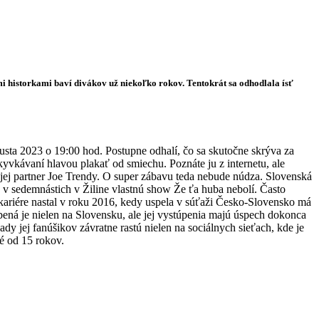
i historkami baví divákov už niekoľko rokov. Tentokrát sa odhodlala ísť
usta 2023 o 19:00 hod. Postupne odhalí, čo sa skutočne skrýva za
kyvkávaní hlavou plakať od smiechu. Poznáte ju z internetu, ale
 jej partner Joe Trendy. O super zábavu teda nebude núdza. Slovenská
 sedemnástich v Žiline vlastnú show Že ťa huba nebolí. Často
kariére nastal v roku 2016, kedy uspela v súťaži Česko-Slovensko má
ná je nielen na Slovensku, ale jej vystúpenia majú úspech dokonca
y jej fanúšikov závratne rastú nielen na sociálnych sieťach, kde je
é od 15 rokov.