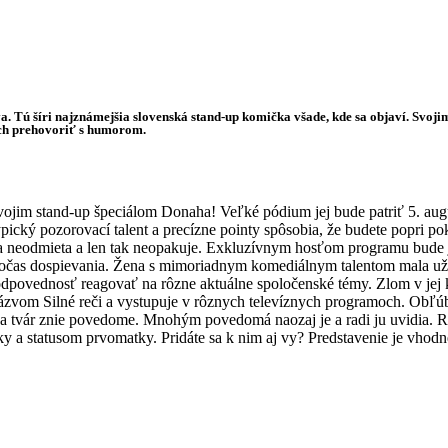
 Tú šíri najznámejšia slovenská stand-up komička všade, kde sa objaví. Svojim
ách prehovoriť s humorom.
vojim stand-up špeciálom Donaha! Veľké pódium jej bude patriť 5. aug
ický pozorovací talent a precízne pointy spôsobia, že budete popri po
ou sa neodmieta a len tak neopakuje. Exkluzívnym hosťom programu bude
očas dospievania. Žena s mimoriadnym komediálnym talentom mala už v
odpovednosť reagovať na rôzne aktuálne spoločenské témy. Zlom v jej 
zvom Silné reči a vystupuje v rôznych televíznych programoch. Obľúbe
ja tvár znie povedome. Mnohým povedomá naozaj je a radi ju uvidia. Rad
a statusom prvomatky. Pridáte sa k nim aj vy? Predstavenie je vhodn