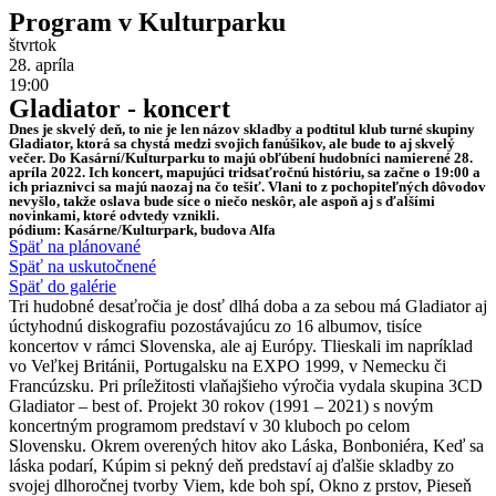
Program v Kulturparku
štvrtok
28. apríla
19:00
Gladiator - koncert
Dnes je skvelý deň, to nie je len názov skladby a podtitul klub turné skupiny
Gladiator, ktorá sa chystá medzi svojich fanúšikov, ale bude to aj skvelý
večer. Do Kasární/Kulturparku to majú obľúbení hudobníci namierené 28.
apríla 2022. Ich koncert, mapujúci tridsaťročnú históriu, sa začne o 19:00 a
ich priaznivci sa majú naozaj na čo tešiť. Vlani to z pochopiteľných dôvodov
nevyšlo, takže oslava bude síce o niečo neskôr, ale aspoň aj s ďalšími
novinkami, ktoré odvtedy vznikli.
pódium: Kasárne/Kulturpark, budova Alfa
Späť na plánované
Späť na uskutočnené
Späť do galérie
Tri hudobné desaťročia je dosť dlhá doba a za sebou má Gladiator aj
úctyhodnú diskografiu pozostávajúcu zo 16 albumov, tisíce
koncertov v rámci Slovenska, ale aj Európy. Tlieskali im napríklad
vo Veľkej Británii, Portugalsku na EXPO 1999, v Nemecku či
Francúzsku. Pri príležitosti vlaňajšieho výročia vydala skupina 3CD
Gladiator – best of. Projekt 30 rokov (1991 – 2021) s novým
koncertným programom predstaví v 30 kluboch po celom
Slovensku. Okrem overených hitov ako Láska, Bonboniéra, Keď sa
láska podarí, Kúpim si pekný deň predstaví aj ďalšie skladby zo
svojej dlhoročnej tvorby Viem, kde boh spí, Okno z prstov, Pieseň