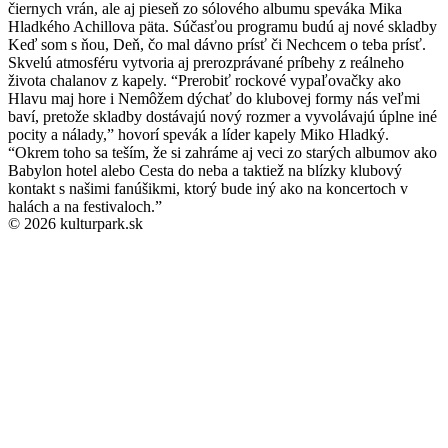
čiernych vrán, ale aj pieseň zo sólového albumu speváka Mika
Hladkého Achillova päta. Súčasťou programu budú aj nové skladby
Keď som s ňou, Deň, čo mal dávno prísť či Nechcem o teba prísť.
Skvelú atmosféru vytvoria aj prerozprávané príbehy z reálneho
života chalanov z kapely. “Prerobiť rockové vypaľovačky ako
Hlavu maj hore i Nemôžem dýchať do klubovej formy nás veľmi
baví, pretože skladby dostávajú nový rozmer a vyvolávajú úplne iné
pocity a nálady,” hovorí spevák a líder kapely Miko Hladký.
“Okrem toho sa teším, že si zahráme aj veci zo starých albumov ako
Babylon hotel alebo Cesta do neba a taktiež na blízky klubový
kontakt s našimi fanúšikmi, ktorý bude iný ako na koncertoch v
halách a na festivaloch.”
© 2026 kulturpark.sk