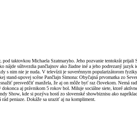
y, pod taktovkou Michaela Szatmaryho. Jeho pozvanie tentokrát prijal
ko nájde súhvezdia pančlajnov ako žiadne iné a jeho podrezaný jazyk i
kdy s nim nie je nuda. V televízii je suverénnym popularizátorom fyziky
avskej stand-upovej scéne Pančlajn Simona: Obyčajná prvomatka zo Seve
snažiť presvedčiť manžela, že aj on môže byť raz človekom. Nemá rada
 dokonca aj právnikom 5 rokov bol. Miluje sociálne siete, ktoré aktí
endy Show, kde si pozýva hostí zo slovenské showbiznisu ako napríkla
á rád peniaze. Dokáže sa uraziť aj na kompliment.