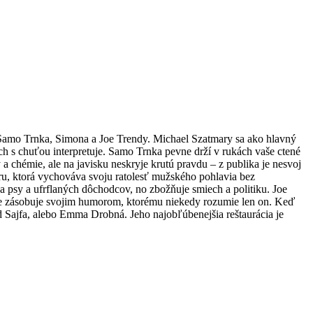
i Samo Trnka, Simona a Joe Trendy. Michael Szatmary sa ako hlavný
ch s chuťou interpretuje. Samo Trnka pevne drží v rukách vaše ctené
 a chémie, ale na javisku neskryje krutú pravdu – z publika je nesvoj
ru, ktorá vychováva svoju ratolesť mužského pohlavia bez
 psy a ufrflaných dôchodcov, no zbožňuje smiech a politiku. Joe
vne zásobuje svojim humorom, ktorému niekedy rozumie len on. Keď
d Sajfa, alebo Emma Drobná. Jeho najobľúbenejšia reštaurácia je