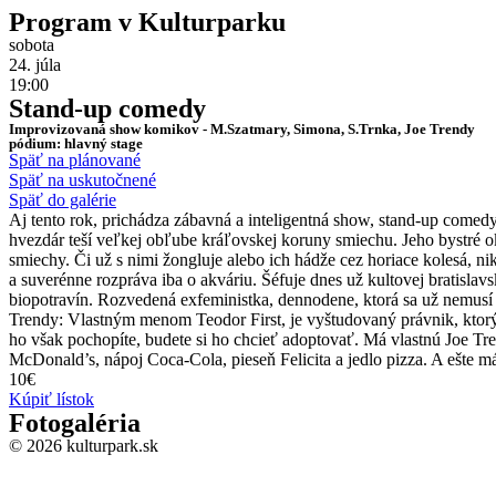
Program v Kulturparku
sobota
24. júla
19:00
Stand-up comedy
Improvizovaná show komikov - M.Szatmary, Simona, S.Trnka, Joe Trendy
pódium: hlavný stage
Späť na plánované
Späť na uskutočnené
Späť do galérie
Aj tento rok, prichádza zábavná a inteligentná show, stand-up comed
hvezdár teší veľkej obľube kráľovskej koruny smiechu. Jeho bystré o
smiechy. Či už s nimi žongluje alebo ich hádže cez horiace kolesá, ni
a suverénne rozpráva iba o akváriu. Šéfuje dnes už kultovej bratisl
biopotravín. Rozvedená exfeministka, dennodene, ktorá sa už nemusí 
Trendy: Vlastným menom Teodor First, je vyštudovaný právnik, ktorý
ho však pochopíte, budete si ho chcieť adoptovať. Má vlastnú Joe Tr
McDonald’s, nápoj Coca-Cola, pieseň Felicita a jedlo pizza. A ešte m
10€
Kúpiť lístok
Fotogaléria
© 2026 kulturpark.sk