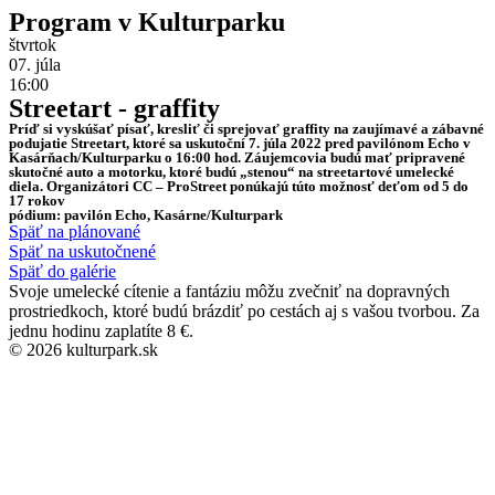
Program v Kulturparku
štvrtok
07. júla
16:00
Streetart - graffity
Príď si vyskúšať písať, kresliť či sprejovať graffity na zaujímavé a zábavné
podujatie Streetart, ktoré sa uskutoční 7. júla 2022 pred pavilónom Echo v
Kasárňach/Kulturparku o 16:00 hod. Záujemcovia budú mať pripravené
skutočné auto a motorku, ktoré budú „stenou“ na streetartové umelecké
diela. Organizátori CC – ProStreet ponúkajú túto možnosť deťom od 5 do
17 rokov
pódium: pavilón Echo, Kasárne/Kulturpark
Späť na plánované
Späť na uskutočnené
Späť do galérie
Svoje umelecké cítenie a fantáziu môžu zvečniť na dopravných
prostriedkoch, ktoré budú brázdiť po cestách aj s vašou tvorbou. Za
jednu hodinu zaplatíte 8 €.
© 2026 kulturpark.sk