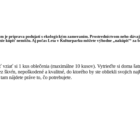
m je príprava podujatí s ekologickým zameraním. Prostredníctvom neho dávajú
e kúpiť nemôžu. Aj počas Leta v Kulturparku môžete výhodne „nakúpiť“ za ba
vziať si 1 kus oblečenia (maximálne 10 kusov). Vytrieďte si doma šatn
 škvŕn, nepoškodené a kvalitné, do ktorého by ste obliekli svojich najb
am nájdete práve to, čo potrebujete.