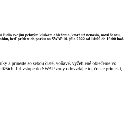
 ľudia svojim pekným kúskom oblečenia, ktoré už nenosia, novú šancu,
bku, keď prídete do parku na SWAP 10. júla 2022 od 14:00 do 19:00 hod.
íky a prineste so sebou čisté, voňavé, vyžehlené oblečenie vo
ližších. Pri vstupe do SWAP zóny odovzdajte to, čo ste priniesli,