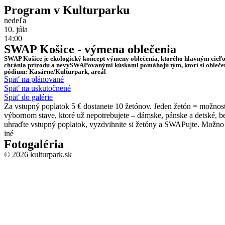
Program v Kulturparku
nedeľa
10. júla
14:00
SWAP Košice - výmena oblečenia
SWAP Košice je ekologický koncept výmeny oblečenia, ktorého hlavným cieľo
chránia prírodu a nevySWAPovanými kúskami pomáhajú tým, ktorí si oblečeni
pódium: Kasárne/Kulturpark, areál
Späť na plánované
Späť na uskutočnené
Späť do galérie
Za vstupný poplatok 5 € dostanete 10 žetónov. Jeden žetón = možnosť 
výbornom stave, ktoré už nepotrebujete – dámske, pánske a detské, bez
uhraďte vstupný poplatok, vyzdvihnite si žetóny a SWAPujte. Možno t
iné
Fotogaléria
© 2026 kulturpark.sk