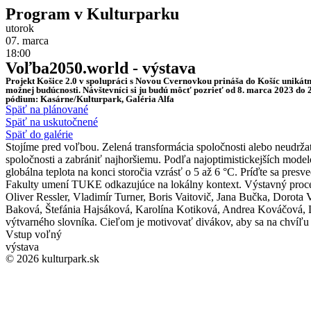
Program v Kulturparku
utorok
07. marca
18:00
Voľba2050.world - výstava
Projekt Košice 2.0 v spolupráci s Novou Cvernovkou prináša do Košíc unikátn
možnej budúcnosti. Návštevníci si ju budú môcť pozrieť od 8. marca 2023 do 
pódium: Kasárne/Kulturpark, Galéria Alfa
Späť na plánované
Späť na uskutočnené
Späť do galérie
Stojíme pred voľbou. Zelená transformácia spoločnosti alebo neudr
spoločnosti a zabrániť najhoršiemu. Podľa najoptimistickejších mode
globálna teplota na konci storočia vzrásť o 5 až 6 °C. Príďte sa pre
Fakulty umení TUKE odkazujúce na lokálny kontext. Výstavný proce
Oliver Ressler, Vladimír Turner, Boris Vaitovič, Jana Bučka, Dorota
Baková, Štefánia Hajsáková, Karolína Kotiková, Andrea Kováčová, L
výtvarného slovníka. Cieľom je motivovať divákov, aby sa na chvíľu z
Vstup voľný
výstava
© 2026 kulturpark.sk