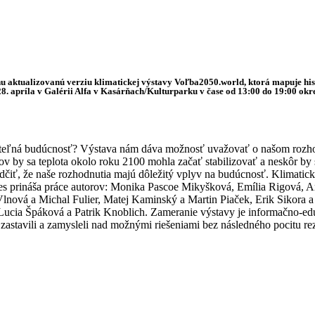
u aktualizovanú verziu klimatickej výstavy Voľba2050.world, ktorá mapuje hist
28. apríla v Galérii Alfa v Kasárňach/Kulturparku v čase od 13:00 do 19:00 ok
žateľná budúcnosť? Výstava nám dáva možnosť uvažovať o našom rozho
lov by sa teplota okolo roku 2100 mohla začať stabilizovať a neskôr 
svedčiť, že naše rozhodnutia majú dôležitý vplyv na budúcnosť. Klimatic
s prináša práce autorov: Monika Pascoe Mikyšková, Emília Rigová, A
 Vlnová a Michal Fulier, Matej Kaminský a Martin Piaček, Erik Sikora
ucia Špáková a Patrik Knoblich. Zameranie výstavy je informačno-eduk
astavili a zamysleli nad možnými riešeniami bez následného pocitu rezi