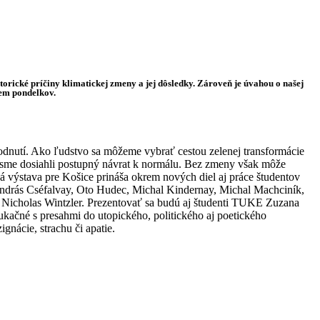
orické príčiny klimatickej zmeny a jej dôsledky. Zároveň je úvahou o našej
rem pondelkov.
dnutí. Ako ľudstvo sa môžeme vybrať cestou zelenej transformácie
by sme dosiahli postupný návrat k normálu. Bez zmeny však môže
ká výstava pre Košice prináša okrem nových diel aj práce študentov
ndrás Cséfalvay, Oto Hudec, Michal Kindernay, Michal Machciník,
 a Nicholas Wintzler. Prezentovať sa budú aj študenti TUKE Zuzana
ačné s presahmi do utopického, politického aj poetického
gnácie, strachu či apatie.