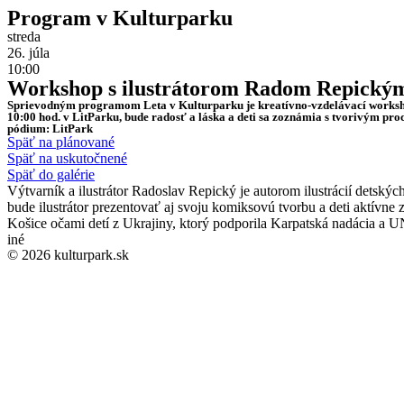
Program v Kulturparku
streda
26. júla
10:00
Workshop s ilustrátorom Radom Repický
Sprievodným programom Leta v Kulturparku je kreatívno-vzdelávací workshop
10:00 hod. v LitParku, bude radosť a láska a deti sa zoznámia s tvorivým pro
pódium: LitPark
Späť na plánované
Späť na uskutočnené
Späť do galérie
Výtvarník a ilustrátor Radoslav Repický je autorom ilustrácií detsk
bude ilustrátor prezentovať aj svoju komiksovú tvorbu a deti aktívne
Košice očami detí z Ukrajiny, ktorý podporila Karpatská nadácia a 
iné
© 2026 kulturpark.sk