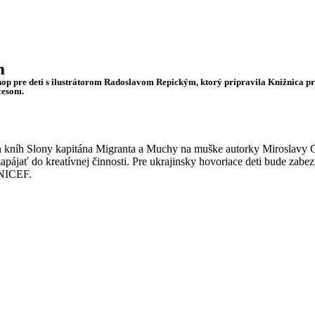
m
 pre deti s ilustrátorom Radoslavom Repickým, ktorý pripravila Knižnica pre
cesom.
ých kníh Slony kapitána Migranta a Muchy na muške autorky Miroslavy 
 zapájať do kreatívnej činnosti. Pre ukrajinsky hovoriace deti bude za
UNICEF.