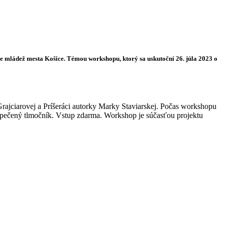
 mládež mesta Košice. Témou workshopu, ktorý sa uskutoční 26. júla 2023 o
Grajciarovej a Príšeráci autorky Marky Staviarskej. Počas workshopu
bezpečený tlmočník. Vstup zdarma. Workshop je súčasťou projektu